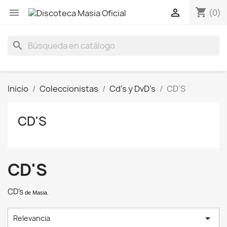
shopping_cart


(0)
search
Inicio
Coleccionistas
Cd's y DvD's
CD'S
CD'S
CD'S
CD's
de Masia.

Relevancia