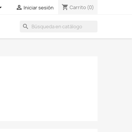
shopping_cart


Carrito
(0)
Iniciar sesión
search