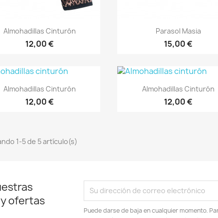
Vista rápida
Vista rápida


Almohadillas Cinturón
Parasol Masia
12,00 €
15,00 €
Vista rápida
Vista rápida


Almohadillas Cinturón
Almohadillas Cinturón
12,00 €
12,00 €
ndo 1-5 de 5 artículo(s)
uestras
 y ofertas
Puede darse de baja en cualquier momento. Para