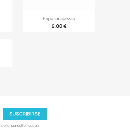
Vista rápida

Reposacabezas
+4
9,00 €
 ello, consulte nuestra